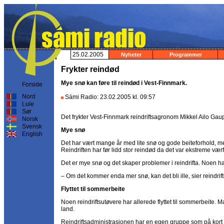
25.02.2005
Nyheter
Programmer
Frykter reindød
Mye snø kan føre til reindød i Vest-Finnmark.
Forside
Nord
Sámi Radio: 23.02.2005 kl. 09:57
Lule
Sør
Det frykter Vest-Finnmark reindriftsagronom Mikkel Ailo Gau
Norsk
Svensk
Mye snø
English
Det har vært mange år med lite snø og gode beiteforhold, men 
Reindriften har før lidd stor reindød da det var ekstreme vær
Det er mye snø og det skaper problemer i reindrifta. Noen ha
– Om det kommer enda mer snø, kan det bli ille, sier reindri
Flyttet til sommerbeite
Noen reindriftsutøvere har allerede flyttet til sommerbeite. M
land.
Reindriftsadministrasjonen har en egen gruppe som på kort ti