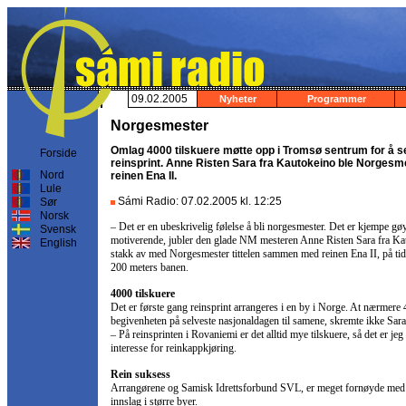
09.02.2005
Nyheter
Programmer
Norgesmester
Omlag 4000 tilskuere møtte opp i Tromsø sentrum for å s
Forside
reinsprint. Anne Risten Sara fra Kautokeino ble Norges
Nord
reinen Ena II.
Lule
Sámi Radio: 07.02.2005 kl. 12:25
Sør
Norsk
– Det er en ubeskrivelig følelse å bli norgesmester. Det er kjempe gø
Svensk
motiverende, jubler den glade NM mesteren Anne Risten Sara fra K
English
stakk av med Norgesmester tittelen sammen med reinen Ena II, på ti
200 meters banen.
4000 tilskuere
Det er første gang reinsprint arrangeres i en by i Norge. At nærmere 4
begivenheten på selveste nasjonaldagen til samene, skremte ikke Sara
– På reinsprinten i Rovaniemi er det alltid mye tilskuere, så det er jeg 
interesse for reinkappkjøring.
Rein suksess
Arrangørene og Samisk Idrettsforbund SVL, er meget fornøyde med ar
innslag i større byer.