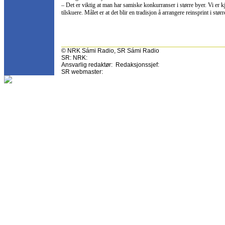
– Det er viktig at man har samiske konkurranser i større byer. Vi e
tilskuere. Målet er at det blir en tradisjon å arrangere reinsprint i størr
© NRK Sámi Radio, SR Sámi Radio
SR: NRK:
Ansvarlig redaktør: Redaksjonssjef:
SR webmaster: